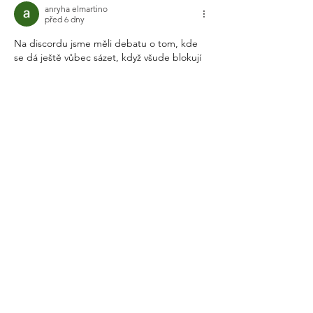
anryha elmartino
před 6 dny
Na discordu jsme měli debatu o tom, kde 
se dá ještě vůbec sázet, když všude blokují 
účty nebo zdržují výplaty. Někdo hodil do 
chatu tento odkaz, tak jsem ho otevřel, i 
když jsem měl už po dvoutýdenní prohře 
nulovou důvěru. Když jsem vstoupil na 
stawkibet
, zaujalo mě, že mají k dispozici 
opravdu detailní statistiky před každým 
zápasem. Velmi se mi líbí jejich férový 
přístup k nastavování limitů. Měl jsem 
naprosto definitivně skončit, ale dal jsem 
poslední eura na hokej. Příšerně…
Více
Upraveno
To se mi líbí
Reagovat
Viktor Gerasimchuk