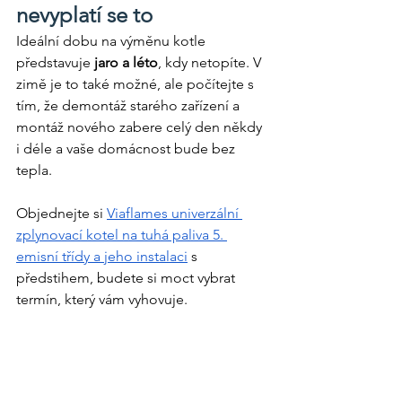
nevyplatí se to
Ideální dobu na výměnu kotle 
představuje
 jaro a léto
, kdy netopíte. V 
zimě je to také možné, ale počítejte s 
tím, že demontáž starého zařízení a 
montáž nového zabere celý den někdy 
i déle a vaše domácnost bude bez 
tepla. 
Objednejte si 
Viaflames univerzální 
zplynovací kotel na tuhá paliva 5. 
emisní třídy a jeho instalaci
 s 
předstihem, budete si moct vybrat 
termín, který vám vyhovuje. 