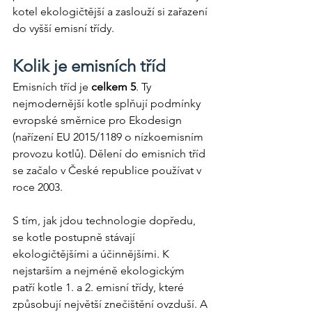
kotel ekologičtější a zaslouží si zařazení 
do vyšší emisní třídy. 
Kolik je emisních tříd
Emisních tříd je 
celkem 5
. Ty 
nejmodernější kotle splňují podmínky 
evropské směrnice pro Ekodesign 
(nařízení EU 2015/1189 o nízkoemisním 
provozu kotlů). Dělení do emisních tříd 
se začalo v České republice používat v 
roce 2003. 
S tím, jak jdou technologie dopředu, 
se kotle postupně stávají 
ekologičtějšími a účinnějšími. K 
nejstarším a nejméně ekologickým 
patří kotle 1. a 2. emisní třídy, které 
způsobují největší znečištění ovzduší. A 