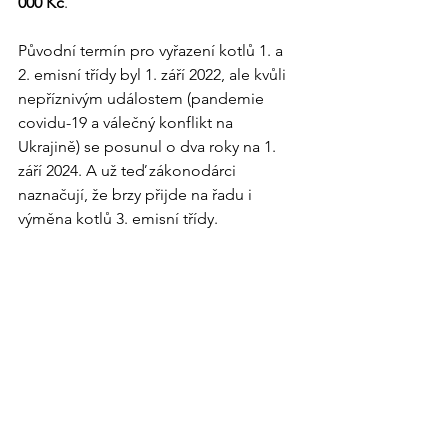
000 Kč
. 
Původní termín pro vyřazení kotlů 1. a 
2. emisní třídy byl 1. září 2022, ale kvůli 
nepříznivým událostem (pandemie 
covidu-19 a válečný konflikt na 
Ukrajině) se posunul o dva roky na 1. 
září 2024. A už teď zákonodárci 
naznačují, že brzy přijde na řadu i 
výměna kotlů 3. emisní třídy.