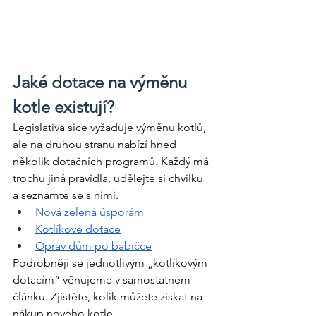
Jaké dotace na výměnu 
kotle existují?
Legislativa sice vyžaduje výměnu kotlů, 
ale na druhou stranu nabízí hned 
několik 
dotačních programů
. Každý má 
trochu jiná pravidla, udělejte si chvilku 
a seznamte se s nimi.
Nová zelená úsporám
Kotlíkové dotace
Oprav dům po babičce
Podrobněji se jednotlivým „kotlíkovým 
dotacím“ věnujeme v samostatném 
článku. Zjistěte, kolik můžete získat na 
nákup nového kotle.