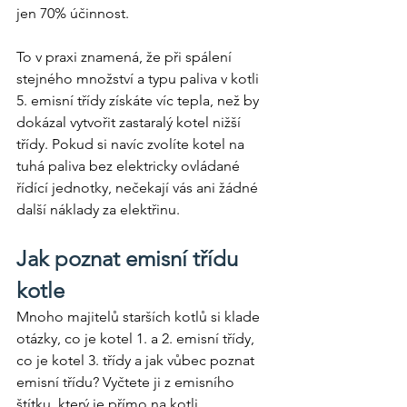
jen 70% účinnost.
To v praxi znamená, že při spálení 
stejného množství a typu paliva v kotli 
5. emisní třídy získáte víc tepla, než by 
dokázal vytvořit zastaralý kotel nižší 
třídy. Pokud si navíc zvolíte kotel na 
tuhá paliva bez elektricky ovládané 
řídící jednotky, nečekají vás ani žádné 
další náklady za elektřinu.
Jak poznat emisní třídu 
kotle
Mnoho majitelů starších kotlů si klade 
otázky, co je kotel 1. a 2. emisní třídy, 
co je kotel 3. třídy a jak vůbec poznat 
emisní třídu? Vyčtete ji z emisního 
štítku, který je přímo na kotli. 