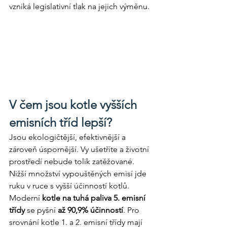
vzniká legislativní tlak na jejich výměnu.
V čem jsou kotle vyšších 
emisních tříd lepší?
Jsou ekologičtější, efektivnější a 
zároveň úspornější. Vy ušetříte a životní 
prostředí nebude tolik zatěžované. 
Nižší množství vypouštěných emisí jde 
ruku v ruce s vyšší účinností kotlů. 
Moderní 
kotle na tuhá paliva 5. emisní 
třídy
 se pyšní 
až 90,9% účinností
. Pro 
srovnání kotle 1. a 2. emisní třídy mají 