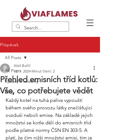
Příspěvek
All Posts
Aleš Buřič
All Posts
12. 1. 2024
Minut čtení: 2
Přehled emisních tříd kotlů:
Výstavy a veletrhy
Vše, co potřebujete vědět
Blog
Každý kotel na tuhá paliva vypouští 
během svého provozu látky znečišťující 
ovzduší neboli emise. Na základě jejich 
množství se kotle dělí do emisních tříd 
podle platné normy ČSN EN 303-5. A 
platí, že čím nižší množství emisí, tím je 