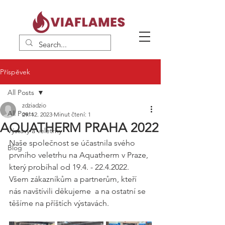
Příspěvek
All Posts
zdziadzio
All Posts
29. 12. 2023
Minut čtení: 1
AQUATHERM PRAHA 2022
Výstavy a veletrhy
Naše společnost se účastnila svého 
Blog
prvního veletrhu na Aquatherm v Praze, 
který probíhal od 19.4. - 22.4.2022. 
Všem zákazníkům a partnerům, kteří 
nás navštívili děkujeme  a na ostatní se 
těšíme na příštích výstavách. 